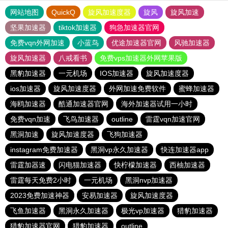
网站地图
QuickQ
旋风加速度器
旋风
旋风加速
坚果加速器
tiktok加速器
狗急加速器官网
免费vqn外网加速
小蓝鸟
优途加速器官网
风驰加速器
旋风加速器
八戒看书
免费vps加速器外网苹果版
黑豹加速器
一元机场
IOS加速器
旋风加速度器
ios加速器
旋风加速度器
外网加速免费软件
蜜蜂加速器
海鸥加速器
酷通加速器官网
海外加速器试用一小时
免费vqn加速
飞鸟加速器
outline
雷霆vqn加速官网
黑洞加速
旋风加速度器
飞狗加速器
instagram免费加速器
黑洞vp永久加速器
快连加速器app
雷霆加器速
闪电猫加速器
快柠檬加速器
西柚加速器
雷霆每天免费2小时
一元机场
黑洞nvp加速器
2023免费加速神器
安易加速器
旋风加速度器
飞鱼加速器
黑洞永久加速器
极光vp加速器
猎豹加速器
猎豹加速器官网
猎豹加速器
outline