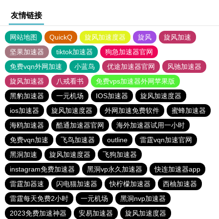
友情链接
网站地图
QuickQ
旋风加速度器
旋风
旋风加速
坚果加速器
tiktok加速器
狗急加速器官网
免费vqn外网加速
小蓝鸟
优途加速器官网
风驰加速器
旋风加速器
八戒看书
免费vps加速器外网苹果版
黑豹加速器
一元机场
IOS加速器
旋风加速度器
ios加速器
旋风加速度器
外网加速免费软件
蜜蜂加速器
海鸥加速器
酷通加速器官网
海外加速器试用一小时
免费vqn加速
飞鸟加速器
outline
雷霆vqn加速官网
黑洞加速
旋风加速度器
飞狗加速器
instagram免费加速器
黑洞vp永久加速器
快连加速器app
雷霆加器速
闪电猫加速器
快柠檬加速器
西柚加速器
雷霆每天免费2小时
一元机场
黑洞nvp加速器
2023免费加速神器
安易加速器
旋风加速度器