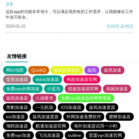
游客
这款app的功能非常强大，可以满足我所有的工作需求，让我能够在工作
中游刃有余。
2024-01-15
支持
[0]
反对
[0]
友情链接
网站地图
QuickQ
旋风加速度器
旋风
旋风加速
坚果加速器
tiktok加速器
狗急加速器官网
免费vqn外网加速
小蓝鸟
优途加速器官网
风驰加速器
旋风加速器
八戒看书
免费vps加速器外网苹果版
黑豹加速器
一元机场
IOS加速器
旋风加速度器
ios加速器
旋风加速度器
外网加速免费软件
蜜蜂加速器
海鸥加速器
酷通加速器官网
海外加速器试用一小时
免费vqn加速
飞鸟加速器
outline
雷霆vqn加速官网