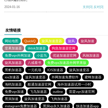
2024-01-16
支持
[0]
反对
[0]
友情链接
网站地图
QuickQ
旋风加速度器
旋风
旋风加速
坚果加速器
tiktok加速器
狗急加速器官网
免费vqn外网加速
小蓝鸟
优途加速器官网
风驰加速器
旋风加速器
八戒看书
免费vps加速器外网苹果版
黑豹加速器
一元机场
IOS加速器
旋风加速度器
ios加速器
旋风加速度器
外网加速免费软件
蜜蜂加速器
海鸥加速器
酷通加速器官网
海外加速器试用一小时
免费vqn加速
飞鸟加速器
outline
雷霆vqn加速官网
黑洞加速
旋风加速度器
飞狗加速器
instagram免费加速器
黑洞vp永久加速器
快连加速器app