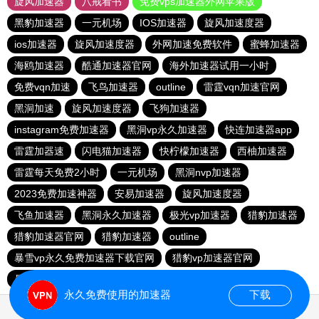
旋风加速器
八戒看书
免费vps加速器外网苹果版
黑豹加速器
一元机场
IOS加速器
旋风加速度器
ios加速器
旋风加速度器
外网加速免费软件
蜜蜂加速器
海鸥加速器
酷通加速器官网
海外加速器试用一小时
免费vqn加速
飞鸟加速器
outline
雷霆vqn加速官网
黑洞加速
旋风加速度器
飞狗加速器
instagram免费加速器
黑洞vp永久加速器
快连加速器app
雷霆加器速
闪电猫加速器
快柠檬加速器
西柚加速器
雷霆每天免费2小时
一元机场
黑洞nvp加速器
2023免费加速神器
安易加速器
旋风加速度器
飞鱼加速器
黑洞永久加速器
极光vp加速器
猎豹加速器
猎豹加速器官网
猎豹加速器
outline
暴雪vp永久免费加速器下载官网
猎豹vp加速器官网
暴雪vp永久免费加速器下载官网
黑洞加速官网
永久免费使用的加速器
下载