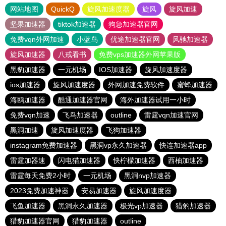
网站地图
QuickQ
旋风加速度器
旋风
旋风加速
坚果加速器
tiktok加速器
狗急加速器官网
免费vqn外网加速
小蓝鸟
优途加速器官网
风驰加速器
旋风加速器
八戒看书
免费vps加速器外网苹果版
黑豹加速器
一元机场
IOS加速器
旋风加速度器
ios加速器
旋风加速度器
外网加速免费软件
蜜蜂加速器
海鸥加速器
酷通加速器官网
海外加速器试用一小时
免费vqn加速
飞鸟加速器
outline
雷霆vqn加速官网
黑洞加速
旋风加速度器
飞狗加速器
instagram免费加速器
黑洞vp永久加速器
快连加速器app
雷霆加器速
闪电猫加速器
快柠檬加速器
西柚加速器
雷霆每天免费2小时
一元机场
黑洞nvp加速器
2023免费加速神器
安易加速器
旋风加速度器
飞鱼加速器
黑洞永久加速器
极光vp加速器
猎豹加速器
猎豹加速器官网
猎豹加速器
outline