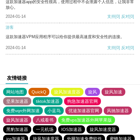
这款加速器app的安全性很高，使用过程中不会泄露个人信息，让我非常
放心。
2024-01-14
支持
[0]
反对
[0]
游客
这款加速器VPM应用程序可以给你提供最高速度和安全性的连接。
2024-01-14
支持
[0]
反对
[0]
友情链接
网站地图
QuickQ
旋风加速度器
旋风
旋风加速
坚果加速器
tiktok加速器
狗急加速器官网
免费vqn外网加速
小蓝鸟
优途加速器官网
风驰加速器
旋风加速器
八戒看书
免费vps加速器外网苹果版
黑豹加速器
一元机场
IOS加速器
旋风加速度器
ios加速器
旋风加速度器
外网加速免费软件
蜜蜂加速器