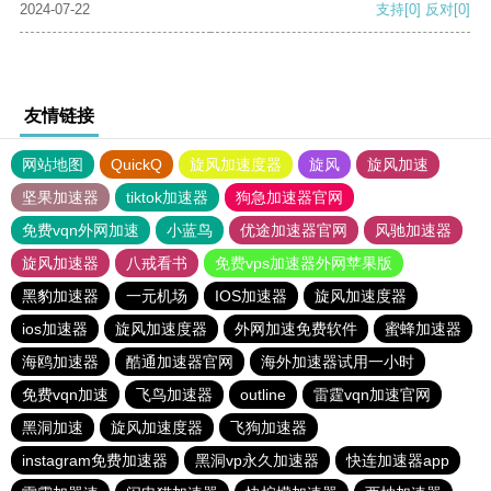
2024-07-22
支持
[0]
反对
[0]
友情链接
网站地图
QuickQ
旋风加速度器
旋风
旋风加速
坚果加速器
tiktok加速器
狗急加速器官网
免费vqn外网加速
小蓝鸟
优途加速器官网
风驰加速器
旋风加速器
八戒看书
免费vps加速器外网苹果版
黑豹加速器
一元机场
IOS加速器
旋风加速度器
ios加速器
旋风加速度器
外网加速免费软件
蜜蜂加速器
海鸥加速器
酷通加速器官网
海外加速器试用一小时
免费vqn加速
飞鸟加速器
outline
雷霆vqn加速官网
黑洞加速
旋风加速度器
飞狗加速器
instagram免费加速器
黑洞vp永久加速器
快连加速器app