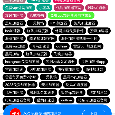
坚果加速器
tiktok加速器
狗急加速器官网
免费vqn外网加速
小蓝鸟
优途加速器官网
风驰加速器
旋风加速器
八戒看书
免费vps加速器外网苹果版
黑豹加速器
一元机场
IOS加速器
旋风加速度器
ios加速器
旋风加速度器
外网加速免费软件
蜜蜂加速器
海鸥加速器
酷通加速器官网
海外加速器试用一小时
免费vqn加速
飞鸟加速器
outline
雷霆vqn加速官网
黑洞加速
旋风加速度器
飞狗加速器
instagram免费加速器
黑洞vp永久加速器
快连加速器app
雷霆加器速
闪电猫加速器
快柠檬加速器
西柚加速器
雷霆每天免费2小时
一元机场
黑洞nvp加速器
2023免费加速神器
安易加速器
旋风加速度器
飞鱼加速器
黑洞永久加速器
极光vp加速器
猎豹加速器
猎豹加速器官网
猎豹加速器
outline
猎豹vp加速器官网
暴雪vp永久免费加速器下载官网
黑洞加速官网
永久免费使用的加速器
下载