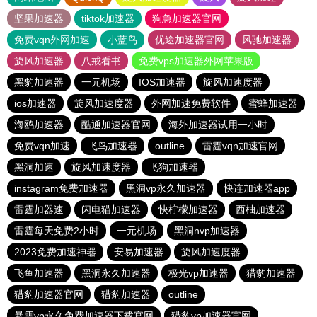
坚果加速器
tiktok加速器
狗急加速器官网
免费vqn外网加速
小蓝鸟
优途加速器官网
风驰加速器
旋风加速器
八戒看书
免费vps加速器外网苹果版
黑豹加速器
一元机场
IOS加速器
旋风加速度器
ios加速器
旋风加速度器
外网加速免费软件
蜜蜂加速器
海鸥加速器
酷通加速器官网
海外加速器试用一小时
免费vqn加速
飞鸟加速器
outline
雷霆vqn加速官网
黑洞加速
旋风加速度器
飞狗加速器
instagram免费加速器
黑洞vp永久加速器
快连加速器app
雷霆加器速
闪电猫加速器
快柠檬加速器
西柚加速器
雷霆每天免费2小时
一元机场
黑洞nvp加速器
2023免费加速神器
安易加速器
旋风加速度器
飞鱼加速器
黑洞永久加速器
极光vp加速器
猎豹加速器
猎豹加速器官网
猎豹加速器
outline
暴雪vp永久免费加速器下载官网
猎豹vp加速器官网