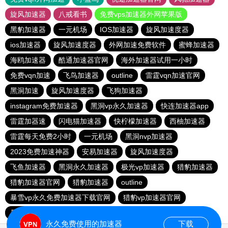
旋风加速器
八戒看书
免费vps加速器外网苹果版
黑豹加速器
一元机场
IOS加速器
旋风加速度器
ios加速器
旋风加速度器
外网加速免费软件
蜜蜂加速器
海鸥加速器
酷通加速器官网
海外加速器试用一小时
免费vqn加速
飞鸟加速器
outline
雷霆vqn加速官网
黑洞加速
旋风加速度器
飞狗加速器
instagram免费加速器
黑洞vp永久加速器
快连加速器app
雷霆加器速
闪电猫加速器
快柠檬加速器
西柚加速器
雷霆每天免费2小时
一元机场
黑洞nvp加速器
2023免费加速神器
安易加速器
旋风加速度器
飞鱼加速器
黑洞永久加速器
极光vp加速器
猎豹加速器
猎豹加速器官网
猎豹加速器
outline
暴雪vp永久免费加速器下载官网
猎豹vp加速器官网
暴雪vp永久免费加速器下载官网
黑洞加速官网
永久免费使用的加速器
下载