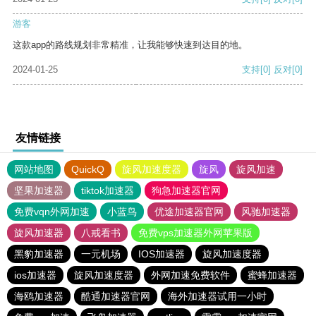
游客
这款app的路线规划非常精准，让我能够快速到达目的地。
2024-01-25
支持
[0]
反对
[0]
友情链接
网站地图
QuickQ
旋风加速度器
旋风
旋风加速
坚果加速器
tiktok加速器
狗急加速器官网
免费vqn外网加速
小蓝鸟
优途加速器官网
风驰加速器
旋风加速器
八戒看书
免费vps加速器外网苹果版
黑豹加速器
一元机场
IOS加速器
旋风加速度器
ios加速器
旋风加速度器
外网加速免费软件
蜜蜂加速器
海鸥加速器
酷通加速器官网
海外加速器试用一小时