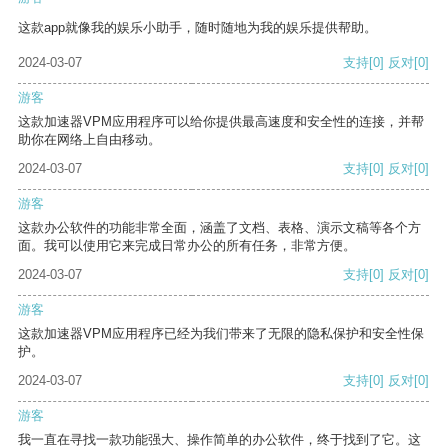
这款app就像我的娱乐小助手，随时随地为我的娱乐提供帮助。
2024-03-07
支持
[0]
反对
[0]
游客
这款加速器VPM应用程序可以给你提供最高速度和安全性的连接，并帮
助你在网络上自由移动。
2024-03-07
支持
[0]
反对
[0]
游客
这款办公软件的功能非常全面，涵盖了文档、表格、演示文稿等各个方
面。我可以使用它来完成日常办公的所有任务，非常方便。
2024-03-07
支持
[0]
反对
[0]
游客
这款加速器VPM应用程序已经为我们带来了无限的隐私保护和安全性保
护。
2024-03-07
支持
[0]
反对
[0]
游客
我一直在寻找一款功能强大、操作简单的办公软件，终于找到了它。这