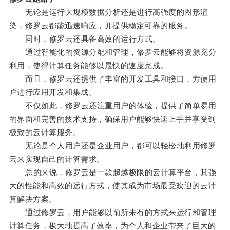
无论是运行大规模数据分析还是进行高强度的图形渲
染，修罗云都能迅速响应，并提供稳定可靠的服务。
同时，修罗云还具备高效的运行方式。
通过智能化的资源分配和管理，修罗云能够将资源充分
利用，使得计算任务能够以最快的速度完成。
而且，修罗云还提供了丰富的开发工具和接口，方便用
户进行应用开发和集成。
不仅如此，修罗云还注重用户的体验，提供了简单易用
的界面和完善的技术支持，确保用户能够快速上手并享受到
极致的云计算服务。
无论是个人用户还是企业用户，都可以轻松地利用修罗
云来实现自己的计算需求。
总的来说，修罗云是一款超越极限的云计算平台，其强
大的性能和高效的运行方式，使其成为市场最受欢迎的云计
算解决方案。
通过修罗云，用户能够以前所未有的方式来运行和管理
计算任务，极大地提高了效率，为个人和企业带来了巨大的