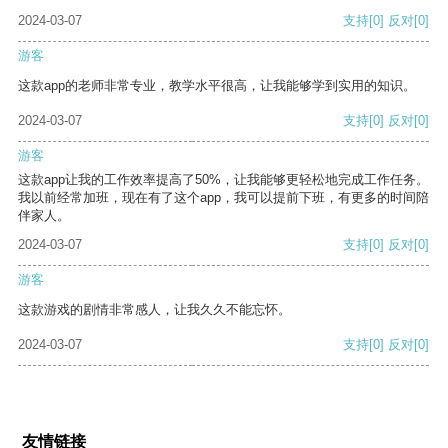
2024-03-07
支持
[0]
反对
[0]
游客
这款app的老师非常专业，教学水平很高，让我能够学到实用的知识。
2024-03-07
支持
[0]
反对
[0]
游客
这款app让我的工作效率提高了50%，让我能够更轻松地完成工作任务。
我以前经常加班，现在有了这个app，我可以提前下班，有更多的时间陪
伴家人。
2024-03-07
支持
[0]
反对
[0]
游客
这款游戏的剧情非常感人，让我久久不能忘怀。
2024-03-07
支持
[0]
反对
[0]
友情链接