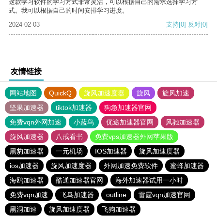
这款学习软件的学习方式非常灵活，可以根据自己的需求选择学习方
式。我可以根据自己的时间安排学习进度。
2024-02-03
支持
[0]
反对
[0]
友情链接
网站地图
QuickQ
旋风加速度器
旋风
旋风加速
坚果加速器
tiktok加速器
狗急加速器官网
免费vqn外网加速
小蓝鸟
优途加速器官网
风驰加速器
旋风加速器
八戒看书
免费vps加速器外网苹果版
黑豹加速器
一元机场
IOS加速器
旋风加速度器
ios加速器
旋风加速度器
外网加速免费软件
蜜蜂加速器
海鸥加速器
酷通加速器官网
海外加速器试用一小时
免费vqn加速
飞鸟加速器
outline
雷霆vqn加速官网
黑洞加速
旋风加速度器
飞狗加速器