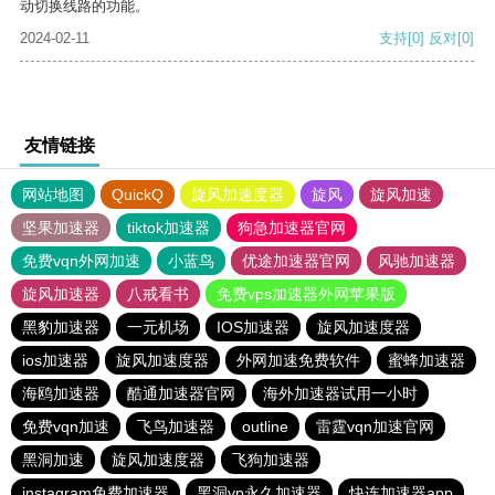
动切换线路的功能。
2024-02-11
支持
[0]
反对
[0]
友情链接
网站地图
QuickQ
旋风加速度器
旋风
旋风加速
坚果加速器
tiktok加速器
狗急加速器官网
免费vqn外网加速
小蓝鸟
优途加速器官网
风驰加速器
旋风加速器
八戒看书
免费vps加速器外网苹果版
黑豹加速器
一元机场
IOS加速器
旋风加速度器
ios加速器
旋风加速度器
外网加速免费软件
蜜蜂加速器
海鸥加速器
酷通加速器官网
海外加速器试用一小时
免费vqn加速
飞鸟加速器
outline
雷霆vqn加速官网
黑洞加速
旋风加速度器
飞狗加速器
instagram免费加速器
黑洞vp永久加速器
快连加速器app