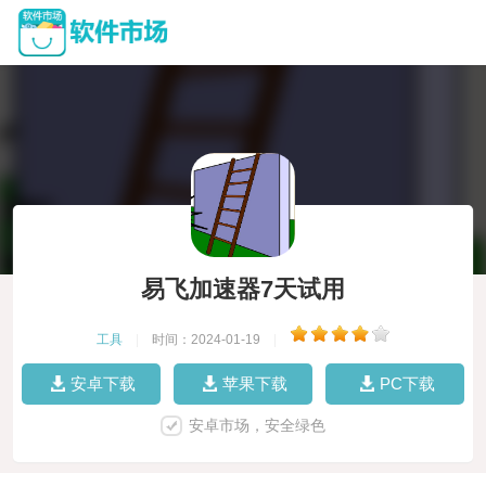
易飞加速器7天试用
工具
|
时间：2024-01-19
|
安卓下载
苹果下载
PC下载
安卓市场，安全绿色