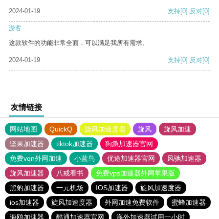
2024-01-19
支持
[0]
反对
[0]
游客
这款软件的功能非常全面，可以满足我所有需求。
2024-01-19
支持
[0]
反对
[0]
友情链接
网站地图
QuickQ
旋风加速度器
旋风
旋风加速
坚果加速器
tiktok加速器
狗急加速器官网
免费vqn外网加速
小蓝鸟
优途加速器官网
风驰加速器
旋风加速器
八戒看书
免费vps加速器外网苹果版
黑豹加速器
一元机场
IOS加速器
旋风加速度器
ios加速器
旋风加速度器
外网加速免费软件
蜜蜂加速器
海鸥加速器
酷通加速器官网
海外加速器试用一小时