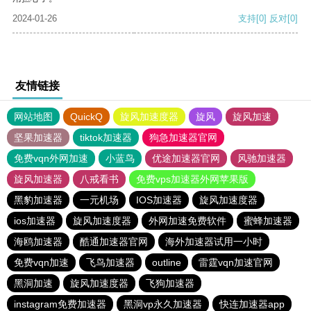
2024-01-26
支持
[0]
反对
[0]
友情链接
网站地图
QuickQ
旋风加速度器
旋风
旋风加速
坚果加速器
tiktok加速器
狗急加速器官网
免费vqn外网加速
小蓝鸟
优途加速器官网
风驰加速器
旋风加速器
八戒看书
免费vps加速器外网苹果版
黑豹加速器
一元机场
IOS加速器
旋风加速度器
ios加速器
旋风加速度器
外网加速免费软件
蜜蜂加速器
海鸥加速器
酷通加速器官网
海外加速器试用一小时
免费vqn加速
飞鸟加速器
outline
雷霆vqn加速官网
黑洞加速
旋风加速度器
飞狗加速器
instagram免费加速器
黑洞vp永久加速器
快连加速器app