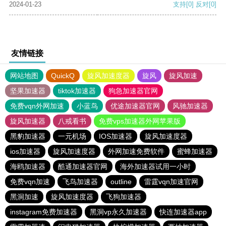
2024-01-23
支持
[0]
反对
[0]
友情链接
网站地图
QuickQ
旋风加速度器
旋风
旋风加速
坚果加速器
tiktok加速器
狗急加速器官网
免费vqn外网加速
小蓝鸟
优途加速器官网
风驰加速器
旋风加速器
八戒看书
免费vps加速器外网苹果版
黑豹加速器
一元机场
IOS加速器
旋风加速度器
ios加速器
旋风加速度器
外网加速免费软件
蜜蜂加速器
海鸥加速器
酷通加速器官网
海外加速器试用一小时
免费vqn加速
飞鸟加速器
outline
雷霆vqn加速官网
黑洞加速
旋风加速度器
飞狗加速器
instagram免费加速器
黑洞vp永久加速器
快连加速器app