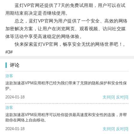
蓝灯VP官网还提供了7天的免费试用期，用户可以在试
用期结束前决定是否继续使用。
总之，蓝灯VP官网为用户提供了一个安全、高效的网络
加密解决方案，让用户在浏览网页、观看视频、访问社交媒
体等活动中享受高速稳定的网络体验。
快来探索蓝灯VP官网，畅享安全无忧的网络世界吧！。
#3#
评论
游客
这款加速器VPM应用程序已经为我们带来了无限的隐私保护和安全性保
护。
2024-01-18
支持
[0]
反对
[0]
游客
这款加速器VPM应用程序可以给你提供最高速度和安全性的连接，并帮
助你在网络上自由移动。
2024-01-18
支持
[0]
反对
[0]