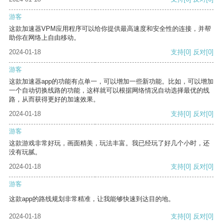
游客
这款加速器VPM应用程序可以给你提供最高速度和安全性的连接，并帮
助你在网络上自由移动。
2024-01-18
支持
[0]
反对
[0]
游客
这款加速器app的功能有点单一，可以增加一些新功能。比如，可以增加
一个自动切换线路的功能，这样就可以根据网络情况自动选择最优的线
路，从而获得更好的加速效果。
2024-01-18
支持
[0]
反对
[0]
游客
这款游戏非常好玩，画面精美，玩法丰富。我已经玩了好几个小时，还
没有玩腻。
2024-01-18
支持
[0]
反对
[0]
游客
这款app的路线规划非常精准，让我能够快速到达目的地。
2024-01-18
支持
[0]
反对
[0]