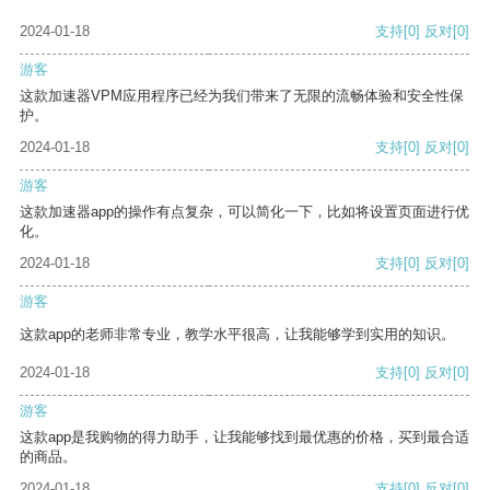
2024-01-18
支持
[0]
反对
[0]
游客
这款加速器VPM应用程序已经为我们带来了无限的流畅体验和安全性保
护。
2024-01-18
支持
[0]
反对
[0]
游客
这款加速器app的操作有点复杂，可以简化一下，比如将设置页面进行优
化。
2024-01-18
支持
[0]
反对
[0]
游客
这款app的老师非常专业，教学水平很高，让我能够学到实用的知识。
2024-01-18
支持
[0]
反对
[0]
游客
这款app是我购物的得力助手，让我能够找到最优惠的价格，买到最合适
的商品。
2024-01-18
支持
[0]
反对
[0]