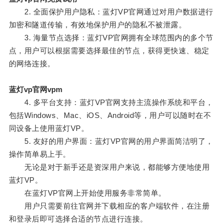
2. 全面保护用户隐私：蓝灯VP官网通过对用户数据进行
加密和隧道传输，有效地保护用户的隐私不被泄露。
3. 海量节点选择：蓝灯VP官网拥有全球范围内的多个节
点，用户可以根据需要选择最佳的节点，获得更快速、稳定
的网络连接。
蓝灯vp官网vpm
4. 多平台支持：蓝灯VP官网支持主流操作系统和平台，
包括Windows、Mac、iOS、Android等，用户可以随时在不
同设备上使用蓝灯VP。
5. 友好的用户界面：蓝灯VP官网的用户界面简洁明了，
操作简单易上手。
无论是对于新手还是资深用户来说，都能够方便地使用
蓝灯VP。
在蓝灯VP官网上开始使用服务非常简单。
用户只需要前往官网并下载相应的客户端软件，在注册
和登录后即可选择合适的节点进行连接。