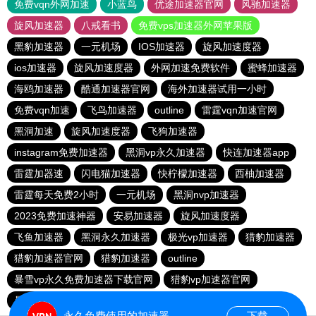
免费vqn外网加速
小蓝鸟
优途加速器官网
风驰加速器
旋风加速器
八戒看书
免费vps加速器外网苹果版
黑豹加速器
一元机场
IOS加速器
旋风加速度器
ios加速器
旋风加速度器
外网加速免费软件
蜜蜂加速器
海鸥加速器
酷通加速器官网
海外加速器试用一小时
免费vqn加速
飞鸟加速器
outline
雷霆vqn加速官网
黑洞加速
旋风加速度器
飞狗加速器
instagram免费加速器
黑洞vp永久加速器
快连加速器app
雷霆加器速
闪电猫加速器
快柠檬加速器
西柚加速器
雷霆每天免费2小时
一元机场
黑洞nvp加速器
2023免费加速神器
安易加速器
旋风加速度器
飞鱼加速器
黑洞永久加速器
极光vp加速器
猎豹加速器
猎豹加速器官网
猎豹加速器
outline
暴雪vp永久免费加速器下载官网
猎豹vp加速器官网
暴雪vp永久免费加速器下载官网
黑洞加速官网
永久免费使用的加速器
下载