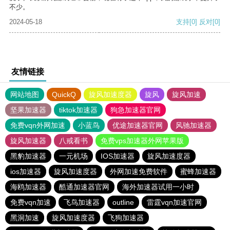
不少。
2024-05-18
支持
[0]
反对
[0]
友情链接
网站地图
QuickQ
旋风加速度器
旋风
旋风加速
坚果加速器
tiktok加速器
狗急加速器官网
免费vqn外网加速
小蓝鸟
优途加速器官网
风驰加速器
旋风加速器
八戒看书
免费vps加速器外网苹果版
黑豹加速器
一元机场
IOS加速器
旋风加速度器
ios加速器
旋风加速度器
外网加速免费软件
蜜蜂加速器
海鸥加速器
酷通加速器官网
海外加速器试用一小时
免费vqn加速
飞鸟加速器
outline
雷霆vqn加速官网
黑洞加速
旋风加速度器
飞狗加速器