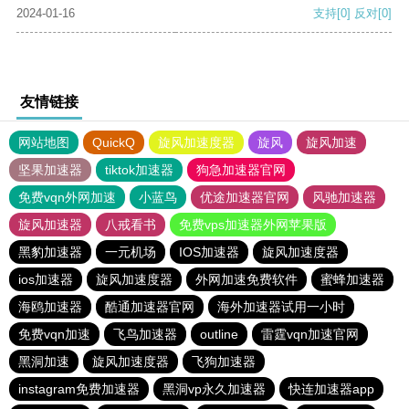
2024-01-16
支持
[0]
反对
[0]
友情链接
网站地图
QuickQ
旋风加速度器
旋风
旋风加速
坚果加速器
tiktok加速器
狗急加速器官网
免费vqn外网加速
小蓝鸟
优途加速器官网
风驰加速器
旋风加速器
八戒看书
免费vps加速器外网苹果版
黑豹加速器
一元机场
IOS加速器
旋风加速度器
ios加速器
旋风加速度器
外网加速免费软件
蜜蜂加速器
海鸥加速器
酷通加速器官网
海外加速器试用一小时
免费vqn加速
飞鸟加速器
outline
雷霆vqn加速官网
黑洞加速
旋风加速度器
飞狗加速器
instagram免费加速器
黑洞vp永久加速器
快连加速器app