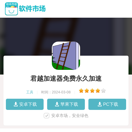
君越加速器免费永久加速
工具
|
时间：2024-03-08
|
安卓下载
苹果下载
PC下载
安卓市场，安全绿色