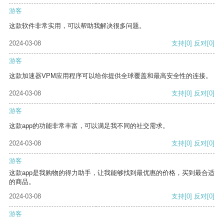
游客
这款软件非常实用，可以帮助我解决很多问题。
2024-03-08
支持
[0]
反对
[0]
游客
这款加速器VPM应用程序可以给你提供全球覆盖和最高安全性的连接。
2024-03-08
支持
[0]
反对
[0]
游客
这款app的功能非常丰富，可以满足我不同的社交需求。
2024-03-08
支持
[0]
反对
[0]
游客
这款app是我购物的得力助手，让我能够找到最优惠的价格，买到最合适
的商品。
2024-03-08
支持
[0]
反对
[0]
游客