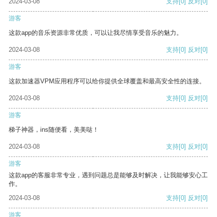
2024-03-08
支持
[0]
反对
[0]
游客
这款app的音乐资源非常优质，可以让我尽情享受音乐的魅力。
2024-03-08
支持
[0]
反对
[0]
游客
这款加速器VPM应用程序可以给你提供全球覆盖和最高安全性的连接。
2024-03-08
支持
[0]
反对
[0]
游客
梯子神器，ins随便看，美美哒！
2024-03-08
支持
[0]
反对
[0]
游客
这款app的客服非常专业，遇到问题总是能够及时解决，让我能够安心工
作。
2024-03-08
支持
[0]
反对
[0]
游客