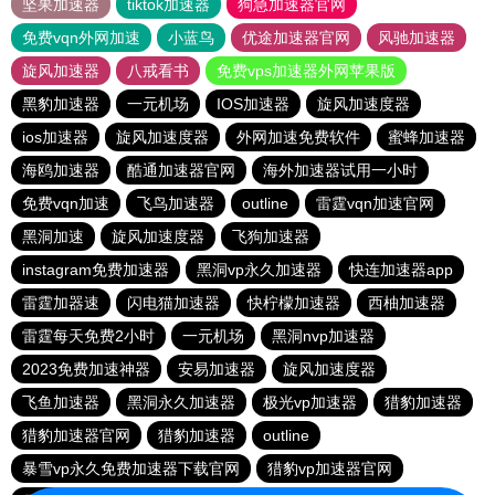
坚果加速器
tiktok加速器
狗急加速器官网
免费vqn外网加速
小蓝鸟
优途加速器官网
风驰加速器
旋风加速器
八戒看书
免费vps加速器外网苹果版
黑豹加速器
一元机场
IOS加速器
旋风加速度器
ios加速器
旋风加速度器
外网加速免费软件
蜜蜂加速器
海鸥加速器
酷通加速器官网
海外加速器试用一小时
免费vqn加速
飞鸟加速器
outline
雷霆vqn加速官网
黑洞加速
旋风加速度器
飞狗加速器
instagram免费加速器
黑洞vp永久加速器
快连加速器app
雷霆加器速
闪电猫加速器
快柠檬加速器
西柚加速器
雷霆每天免费2小时
一元机场
黑洞nvp加速器
2023免费加速神器
安易加速器
旋风加速度器
飞鱼加速器
黑洞永久加速器
极光vp加速器
猎豹加速器
猎豹加速器官网
猎豹加速器
outline
暴雪vp永久免费加速器下载官网
猎豹vp加速器官网