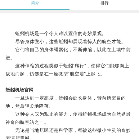
简介
排行
蚯蚓机场是一个令人难以置信的奇妙景观。
尽管身体微小，这些蚯蚓却展现着惊人的航空才能。
它们将自己的身体绳索化，不断伸缩，以此在土壤中前
进。
这种伸缩的过程类似于蚯蚓“爬行”，使得它们能够向上
拔地而起，仿佛是在一座微型“航空塔”上起飞。
蚯蚓机场官网
一旦达到一定高度，蚯蚓会延长身体，转向所需目的
地，然后轻柔地降落。
这种令人叹为观止的能力，使得蚯蚓机场成为自然界最
神奇的航空站之一。
无论是当地居民还是科学家，都被这些微小生灵的奇妙
表演所震撼。