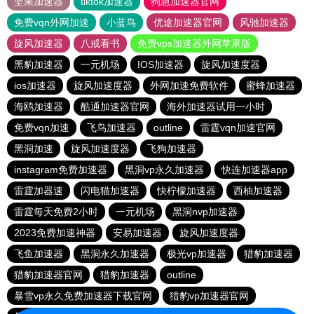
坚果加速器
tiktok加速器
狗急加速器官网
免费vqn外网加速
小蓝鸟
优途加速器官网
风驰加速器
旋风加速器
八戒看书
免费vps加速器外网苹果版
黑豹加速器
一元机场
IOS加速器
旋风加速度器
ios加速器
旋风加速度器
外网加速免费软件
蜜蜂加速器
海鸥加速器
酷通加速器官网
海外加速器试用一小时
免费vqn加速
飞鸟加速器
outline
雷霆vqn加速官网
黑洞加速
旋风加速度器
飞狗加速器
instagram免费加速器
黑洞vp永久加速器
快连加速器app
雷霆加器速
闪电猫加速器
快柠檬加速器
西柚加速器
雷霆每天免费2小时
一元机场
黑洞nvp加速器
2023免费加速神器
安易加速器
旋风加速度器
飞鱼加速器
黑洞永久加速器
极光vp加速器
猎豹加速器
猎豹加速器官网
猎豹加速器
outline
暴雪vp永久免费加速器下载官网
猎豹vp加速器官网