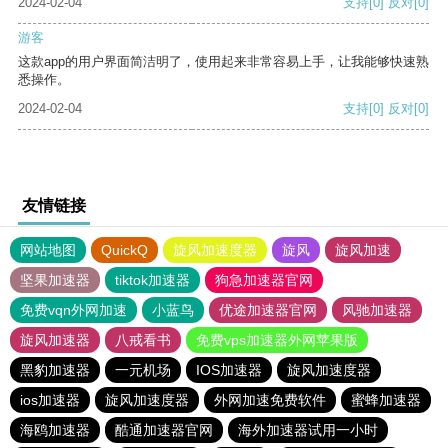
2024-02-04
支持
[0]
反对
[0]
游客
这款app的用户界面简洁明了，使用起来非常容易上手，让我能够快速熟
悉操作。
2024-02-04
支持
[0]
反对
[0]
友情链接
网站地图
QuickQ
旋风加速度器
旋风
旋风加速
坚果加速器
tiktok加速器
狗急加速器官网
免费vqn外网加速
小蓝鸟
优途加速器官网
风驰加速器
旋风加速器
八戒看书
免费vps加速器外网苹果版
黑豹加速器
一元机场
IOS加速器
旋风加速度器
ios加速器
旋风加速度器
外网加速免费软件
蜜蜂加速器
海鸥加速器
酷通加速器官网
海外加速器试用一小时