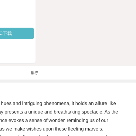
PC下载
排行
hues and intriguing phenomena, it holds an allure like
day presents a unique and breathtaking spectacle. As the
dance evokes a sense of wonder, reminding us of our
s, as we make wishes upon these fleeting marvels.