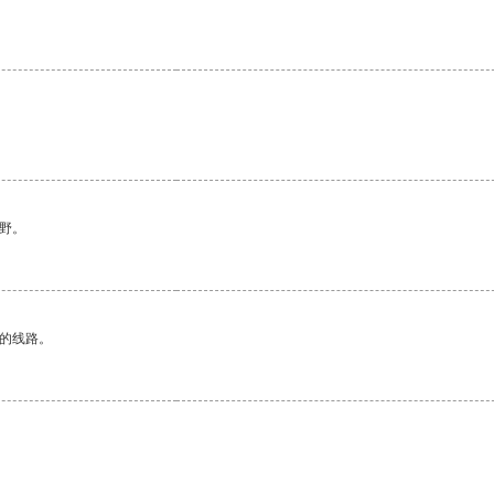
野。
区的线路。