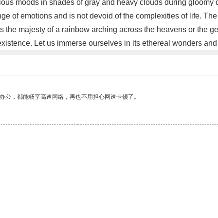
various moods in shades of gray and heavy clouds during gloomy d
e of emotions and is not devoid of the complexities of life. The 
s the majesty of a rainbow arching across the heavens or the gen
existence. Let us immerse ourselves in its ethereal wonders and 
作办公，都能畅享高速网络，再也不用担心网速卡顿了。