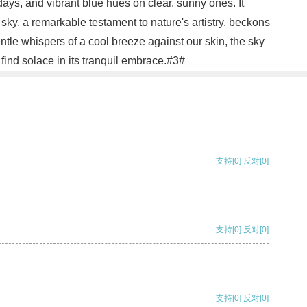
ays, and vibrant blue hues on clear, sunny ones. It
sky, a remarkable testament to nature's artistry, beckons
tle whispers of a cool breeze against our skin, the sky
find solace in its tranquil embrace.#3#
支持
[0]
反对
[0]
支持
[0]
反对
[0]
支持
[0]
反对
[0]