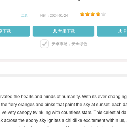
工具
|
时间：2024-01-24
|
卓下载
苹果下载
安卓市场，安全绿色
ivated the hearts and minds of humanity. With its ever-changing 
the fiery oranges and pinks that paint the sky at sunset, each 
 velvety canopy twinkling with countless stars. This celestial 
ak across the ebony sky ignites a childlike excitement within u