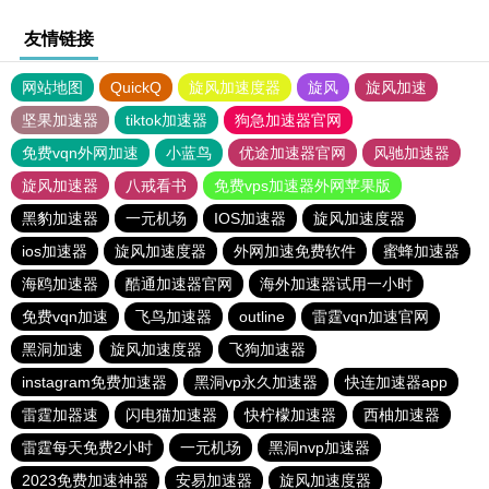
友情链接
网站地图
QuickQ
旋风加速度器
旋风
旋风加速
坚果加速器
tiktok加速器
狗急加速器官网
免费vqn外网加速
小蓝鸟
优途加速器官网
风驰加速器
旋风加速器
八戒看书
免费vps加速器外网苹果版
黑豹加速器
一元机场
IOS加速器
旋风加速度器
ios加速器
旋风加速度器
外网加速免费软件
蜜蜂加速器
海鸥加速器
酷通加速器官网
海外加速器试用一小时
免费vqn加速
飞鸟加速器
outline
雷霆vqn加速官网
黑洞加速
旋风加速度器
飞狗加速器
instagram免费加速器
黑洞vp永久加速器
快连加速器app
雷霆加器速
闪电猫加速器
快柠檬加速器
西柚加速器
雷霆每天免费2小时
一元机场
黑洞nvp加速器
2023免费加速神器
安易加速器
旋风加速度器