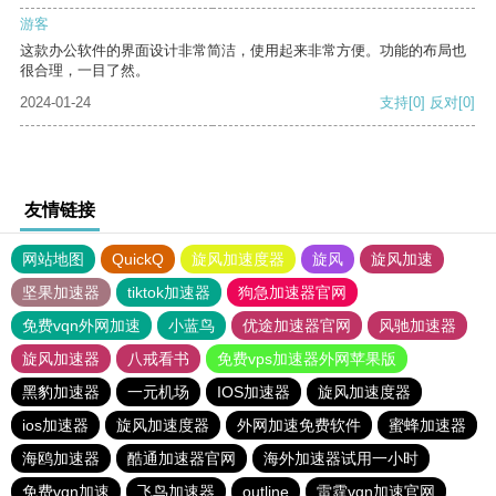
游客
这款办公软件的界面设计非常简洁，使用起来非常方便。功能的布局也
很合理，一目了然。
2024-01-24
支持
[0]
反对
[0]
友情链接
网站地图
QuickQ
旋风加速度器
旋风
旋风加速
坚果加速器
tiktok加速器
狗急加速器官网
免费vqn外网加速
小蓝鸟
优途加速器官网
风驰加速器
旋风加速器
八戒看书
免费vps加速器外网苹果版
黑豹加速器
一元机场
IOS加速器
旋风加速度器
ios加速器
旋风加速度器
外网加速免费软件
蜜蜂加速器
海鸥加速器
酷通加速器官网
海外加速器试用一小时
免费vqn加速
飞鸟加速器
outline
雷霆vqn加速官网