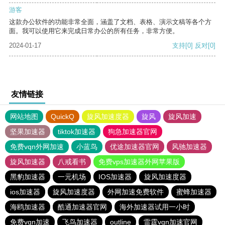
游客
这款办公软件的功能非常全面，涵盖了文档、表格、演示文稿等各个方
面。我可以使用它来完成日常办公的所有任务，非常方便。
2024-01-17
支持
[0]
反对
[0]
友情链接
网站地图
QuickQ
旋风加速度器
旋风
旋风加速
坚果加速器
tiktok加速器
狗急加速器官网
免费vqn外网加速
小蓝鸟
优途加速器官网
风驰加速器
旋风加速器
八戒看书
免费vps加速器外网苹果版
黑豹加速器
一元机场
IOS加速器
旋风加速度器
ios加速器
旋风加速度器
外网加速免费软件
蜜蜂加速器
海鸥加速器
酷通加速器官网
海外加速器试用一小时
免费vqn加速
飞鸟加速器
outline
雷霆vqn加速官网