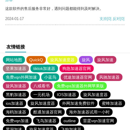
这款软件的售后服务非常好，遇到问题都能得到及时解决。
2024-01-17
支持
[0]
反对
[0]
友情链接
网站地图
QuickQ
旋风加速度器
旋风
旋风加速
坚果加速器
tiktok加速器
狗急加速器官网
免费vqn外网加速
小蓝鸟
优途加速器官网
风驰加速器
旋风加速器
八戒看书
免费vps加速器外网苹果版
黑豹加速器
一元机场
IOS加速器
旋风加速度器
ios加速器
旋风加速度器
外网加速免费软件
蜜蜂加速器
海鸥加速器
酷通加速器官网
海外加速器试用一小时
免费vqn加速
飞鸟加速器
outline
雷霆vqn加速官网
黑洞加速
旋风加速度器
飞狗加速器