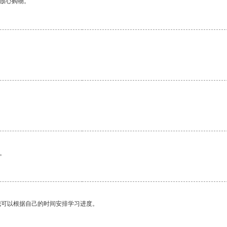
够放心购物。
。
。
我可以根据自己的时间安排学习进度。