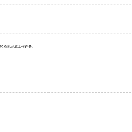
更轻松地完成工作任务。