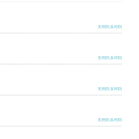
支持
[0]
反对
[0]
支持
[0]
反对
[0]
支持
[0]
反对
[0]
支持
[0]
反对
[0]