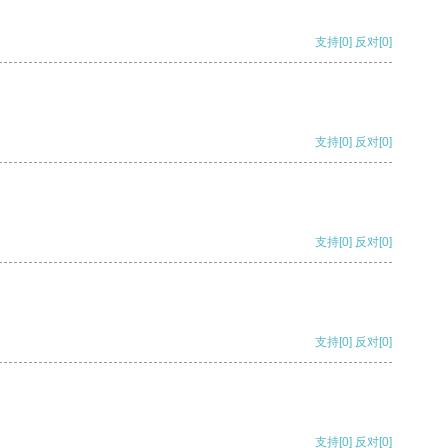
支持
[0]
反对
[0]
支持
[0]
反对
[0]
支持
[0]
反对
[0]
支持
[0]
反对
[0]
支持
[0]
反对
[0]