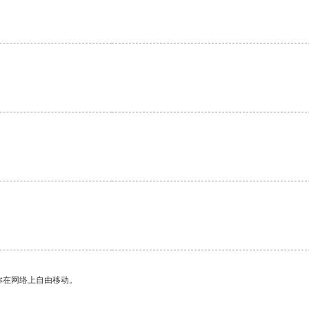
。
你在网络上自由移动。