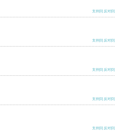
支持
[0]
反对
[0]
支持
[0]
反对
[0]
支持
[0]
反对
[0]
支持
[0]
反对
[0]
支持
[0]
反对
[0]