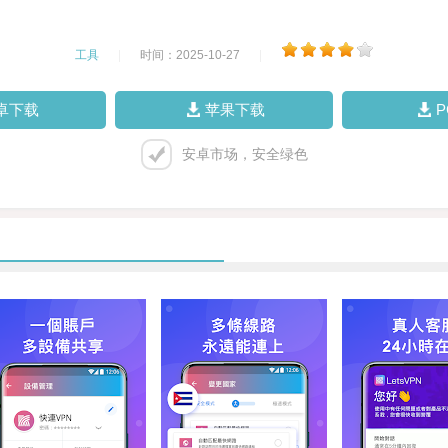
工具
|
时间：2025-10-27
|
卓下载
苹果下载
安卓市场，安全绿色