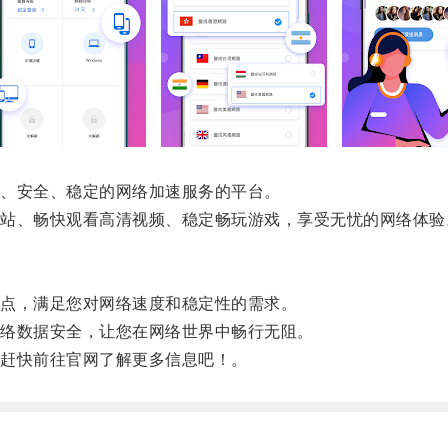
、安全、稳定的网络加速服务的平台。
、畅快观看高清视频、稳定畅玩游戏，享受无忧的网络体验
点，满足您对网络速度和稳定性的需求。
络数据安全，让您在网络世界中畅行无阻。
赶快前往官网了解更多信息吧！。