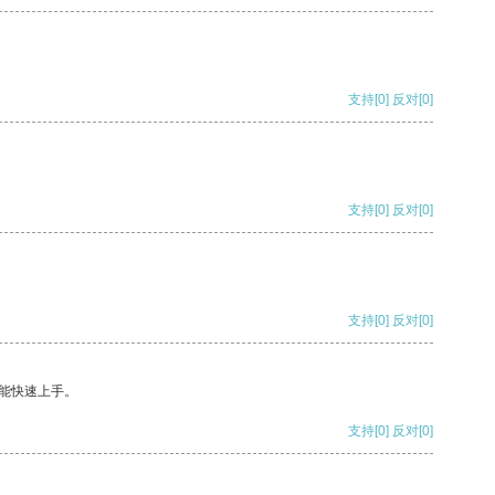
支持
[0]
反对
[0]
支持
[0]
反对
[0]
支持
[0]
反对
[0]
能快速上手。
支持
[0]
反对
[0]