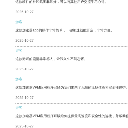
这款软件的社区氛围非常好，可以与其他用户交流学习心得。
2025-10-27
游客
这款加速器app的操作非常简单，一键加速就能开启，非常方便。
2025-10-27
游客
这款游戏的剧情非常感人，让我久久不能忘怀。
2025-10-27
游客
这款加速器VPM应用程序已经为我们带来了无限的流畅体验和安全性保护
2025-10-27
游客
这款加速器VPM应用程序可以给你提供最高速度和安全性的连接，并帮助
2025-10-27