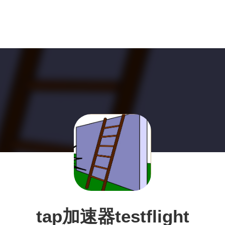
tap加速器testflight