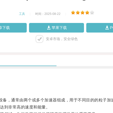
工具
|
时间：2025-08-22
|
卓下载
苹果下载
安卓市场，安全绿色
度设备，通常由两个或多个加速器组成，用于不同目的的粒子加
达到非常高的速度和能量。