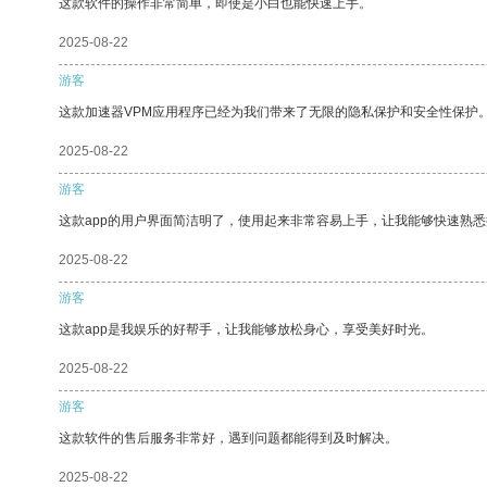
这款软件的操作非常简单，即使是小白也能快速上手。
2025-08-22
游客
这款加速器VPM应用程序已经为我们带来了无限的隐私保护和安全性保护
2025-08-22
游客
这款app的用户界面简洁明了，使用起来非常容易上手，让我能够快速熟悉
2025-08-22
游客
这款app是我娱乐的好帮手，让我能够放松身心，享受美好时光。
2025-08-22
游客
这款软件的售后服务非常好，遇到问题都能得到及时解决。
2025-08-22