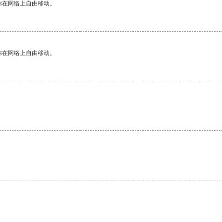
你在网络上自由移动。
你在网络上自由移动。
。