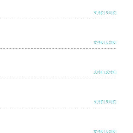
支持
[0]
反对
[0]
支持
[0]
反对
[0]
支持
[0]
反对
[0]
支持
[0]
反对
[0]
支持
[0]
反对
[0]