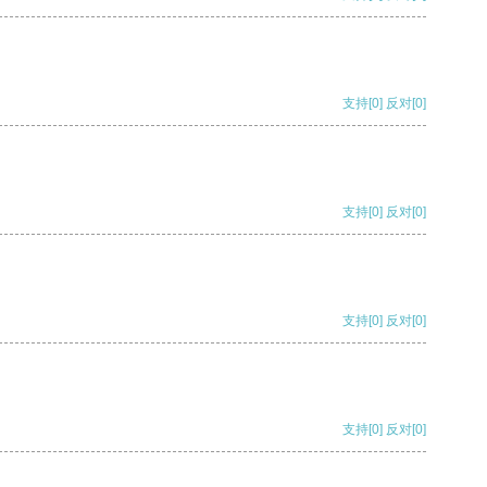
支持
[0]
反对
[0]
支持
[0]
反对
[0]
支持
[0]
反对
[0]
支持
[0]
反对
[0]