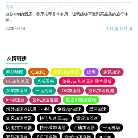
游客
这款app的酒店、餐厅推荐非常有用，让我能够享受到高品质的旅行体
验。
2025-08-14
支持
[0]
反对
[0]
友情链接
网站地图
QuickQ
旋风加速度器
旋风
旋风加速
tiktok加速器
八戒看书
免费vps加速器外网苹果版
黑豹加速器
一元机场
IOS加速器
旋风加速度器
ios加速器
旋风加速度器
酷通加速器官网
海外加速器试用一小时
免费vqn加速
黑洞加速
旋风加速度器
快连加速器app
雷霆加器速
闪电猫加速器
快柠檬加速器
西柚加速器
一元机场
安易加速器
飞鱼加速器
极光vp加速器
outline