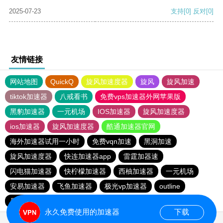
2025-07-23
支持
[0]
反对
[0]
友情链接
网站地图
QuickQ
旋风加速度器
旋风
旋风加速
tiktok加速器
八戒看书
免费vps加速器外网苹果版
黑豹加速器
一元机场
IOS加速器
旋风加速度器
ios加速器
旋风加速度器
酷通加速器官网
海外加速器试用一小时
免费vqn加速
黑洞加速
旋风加速度器
快连加速器app
雷霆加器速
闪电猫加速器
快柠檬加速器
西柚加速器
一元机场
安易加速器
飞鱼加速器
极光vp加速器
outline
暴雪vp永久免费加速器下载官网
永久免费使用的加速器
下载