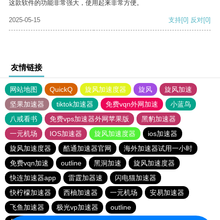
这款软件的功能非常强大，使用起来非常方便。
2025-05-15
支持
[0]
反对
[0]
友情链接
网站地图
QuickQ
旋风加速度器
旋风
旋风加速
坚果加速器
tiktok加速器
免费vqn外网加速
小蓝鸟
八戒看书
免费vps加速器外网苹果版
黑豹加速器
一元机场
IOS加速器
旋风加速度器
ios加速器
旋风加速度器
酷通加速器官网
海外加速器试用一小时
免费vqn加速
outline
黑洞加速
旋风加速度器
快连加速器app
雷霆加器速
闪电猫加速器
快柠檬加速器
西柚加速器
一元机场
安易加速器
飞鱼加速器
极光vp加速器
outline