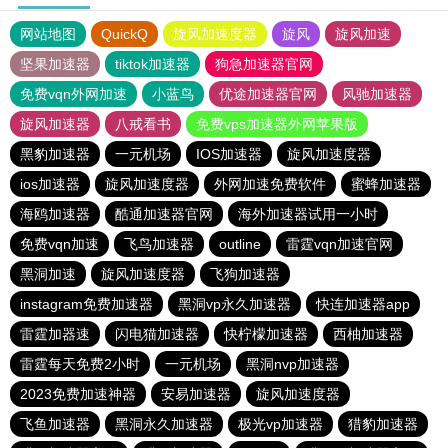
网站地图
QuickQ
旋风加速度器
旋风
旋风加速
坚果加速器
tiktok加速器
狗急加速器官网
免费vqn外网加速
小蓝鸟
优途加速器官网
风驰加速器
旋风加速器
八戒看书
免费vps加速器外网苹果版
黑豹加速器
一元机场
IOS加速器
旋风加速度器
ios加速器
旋风加速度器
外网加速免费软件
蜜蜂加速器
海鸥加速器
酷通加速器官网
海外加速器试用一小时
免费vqn加速
飞鸟加速器
outline
雷霆vqn加速官网
黑洞加速
旋风加速度器
飞狗加速器
instagram免费加速器
黑洞vp永久加速器
快连加速器app
雷霆加器速
闪电猫加速器
快柠檬加速器
西柚加速器
雷霆每天免费2小时
一元机场
黑洞nvp加速器
2023免费加速神器
安易加速器
旋风加速度器
飞鱼加速器
黑洞永久加速器
极光vp加速器
猎豹加速器