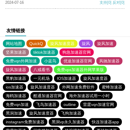
2024-07-16
支持
[0]
反对
[0]
友情链接
网站地图
QuickQ
旋风加速度器
旋风
旋风加速
坚果加速器
tiktok加速器
狗急加速器官网
免费vqn外网加速
小蓝鸟
优途加速器官网
风驰加速器
旋风加速器
八戒看书
免费vps加速器外网苹果版
黑豹加速器
一元机场
IOS加速器
旋风加速度器
ios加速器
旋风加速度器
外网加速免费软件
蜜蜂加速器
海鸥加速器
酷通加速器官网
海外加速器试用一小时
免费vqn加速
飞鸟加速器
outline
雷霆vqn加速官网
黑洞加速
旋风加速度器
飞狗加速器
instagram免费加速器
黑洞vp永久加速器
快连加速器app