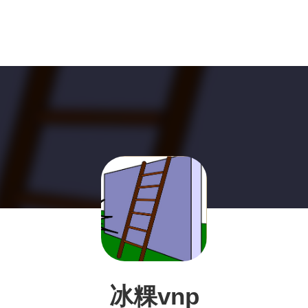
冰粿vnp