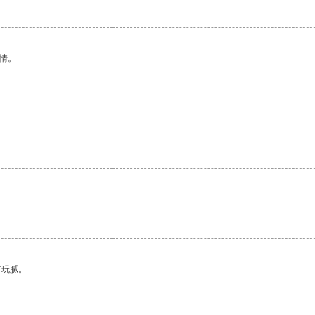
情。
有玩腻。