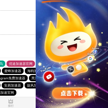
支持
[0]
反对
[0]
支持
[0]
反对
[0]
鸟
优途加速器官网
风驰加速器
旋风加速器
八戒看书
蜜蜂加速器
海鸥加速器
酷通加速器官网
stagram免费加速器
黑洞vp永久加速器
快连加速器app
安易加速器
旋风加速度器
飞鱼加速器
黑洞永久加速器
洞加速官网
0.035102s
排行
推荐