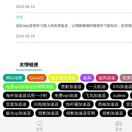
2024-06-18
游客
这款app是我学习路上的良师益友，让我能够随时随地学习新知识，拓宽视
2024-06-18
友情链接
网站地图
QuickQ
旋风加速度器
旋风
旋风加速
坚果
免费vps加速器外网苹果版
黑豹加速器
一元机场
IOS加速
海外加速器试用一小时
免费vqn加速
飞鸟加速器
outline
雷霆加器速
闪电猫加速器
快柠檬加速器
西柚加速器
雷
极光vp加速器
猎豹加速器
猎豹加速器官网
猎豹加速器
首页
安卓