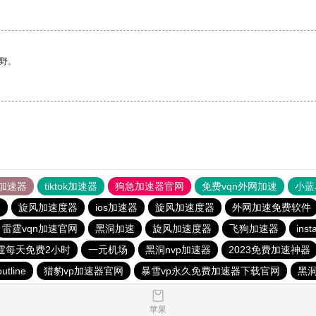
野。
加速器
tiktok加速器
狗急加速器官网
免费vqn外网加速
小蓝
器
旋风加速度器
ios加速器
旋风加速度器
外网加速免费软件
雷霆vqn加速官网
黑洞加速
旋风加速度器
飞狗加速器
in
霆每天免费2小时
一元机场
黑洞nvp加速器
2023免费加速神器
outline
猎豹vp加速器官网
暴雪vp永久免费加速器下载官网
黑
苹果