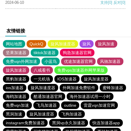
2024-06-10
支持
[0]
反对
[0]
友情链接
网站地图
QuickQ
旋风加速度器
旋风
旋风加速
坚果加速器
tiktok加速器
狗急加速器官网
免费vqn外网加速
小蓝鸟
优途加速器官网
风驰加速器
旋风加速器
八戒看书
免费vps加速器外网苹果版
黑豹加速器
一元机场
IOS加速器
旋风加速度器
ios加速器
旋风加速度器
外网加速免费软件
蜜蜂加速器
海鸥加速器
酷通加速器官网
海外加速器试用一小时
免费vqn加速
飞鸟加速器
outline
雷霆vqn加速官网
黑洞加速
旋风加速度器
飞狗加速器
instagram免费加速器
黑洞vp永久加速器
快连加速器app