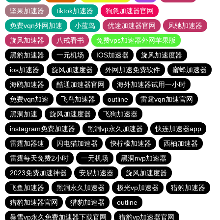
坚果加速器
tiktok加速器
狗急加速器官网
免费vqn外网加速
小蓝鸟
优途加速器官网
风驰加速器
旋风加速器
八戒看书
免费vps加速器外网苹果版
黑豹加速器
一元机场
IOS加速器
旋风加速度器
ios加速器
旋风加速度器
外网加速免费软件
蜜蜂加速器
海鸥加速器
酷通加速器官网
海外加速器试用一小时
免费vqn加速
飞鸟加速器
outline
雷霆vqn加速官网
黑洞加速
旋风加速度器
飞狗加速器
instagram免费加速器
黑洞vp永久加速器
快连加速器app
雷霆加器速
闪电猫加速器
快柠檬加速器
西柚加速器
雷霆每天免费2小时
一元机场
黑洞nvp加速器
2023免费加速神器
安易加速器
旋风加速度器
飞鱼加速器
黑洞永久加速器
极光vp加速器
猎豹加速器
猎豹加速器官网
猎豹加速器
outline
暴雪vp永久免费加速器下载官网
猎豹vp加速器官网