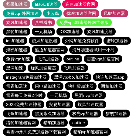
坚果加速器
tiktok加速器
狗急加速器官网
免费vqn外网加速
小蓝鸟
优途加速器官网
风驰加速器
旋风加速器
八戒看书
免费vps加速器外网苹果版
黑豹加速器
一元机场
IOS加速器
旋风加速度器
ios加速器
旋风加速度器
外网加速免费软件
蜜蜂加速器
海鸥加速器
酷通加速器官网
海外加速器试用一小时
免费vqn加速
飞鸟加速器
outline
雷霆vqn加速官网
黑洞加速
旋风加速度器
飞狗加速器
instagram免费加速器
黑洞vp永久加速器
快连加速器app
雷霆加器速
闪电猫加速器
快柠檬加速器
西柚加速器
雷霆每天免费2小时
一元机场
黑洞nvp加速器
2023免费加速神器
安易加速器
旋风加速度器
飞鱼加速器
黑洞永久加速器
极光vp加速器
猎豹加速器
猎豹加速器官网
猎豹加速器
outline
暴雪vp永久免费加速器下载官网
猎豹vp加速器官网