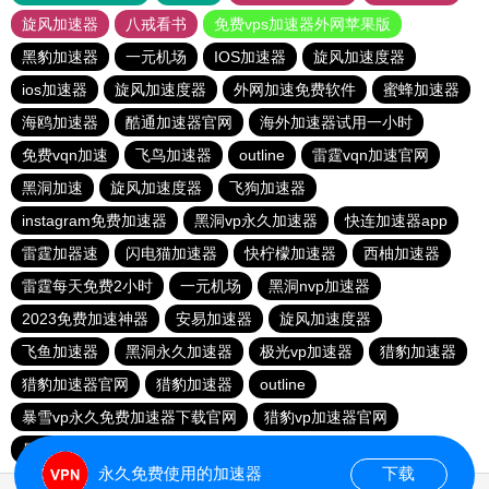
旋风加速器
八戒看书
免费vps加速器外网苹果版
黑豹加速器
一元机场
IOS加速器
旋风加速度器
ios加速器
旋风加速度器
外网加速免费软件
蜜蜂加速器
海鸥加速器
酷通加速器官网
海外加速器试用一小时
免费vqn加速
飞鸟加速器
outline
雷霆vqn加速官网
黑洞加速
旋风加速度器
飞狗加速器
instagram免费加速器
黑洞vp永久加速器
快连加速器app
雷霆加器速
闪电猫加速器
快柠檬加速器
西柚加速器
雷霆每天免费2小时
一元机场
黑洞nvp加速器
2023免费加速神器
安易加速器
旋风加速度器
飞鱼加速器
黑洞永久加速器
极光vp加速器
猎豹加速器
猎豹加速器官网
猎豹加速器
outline
暴雪vp永久免费加速器下载官网
猎豹vp加速器官网
暴雪vp永久免费加速器下载官网
黑洞加速官网
永久免费使用的加速器
下载