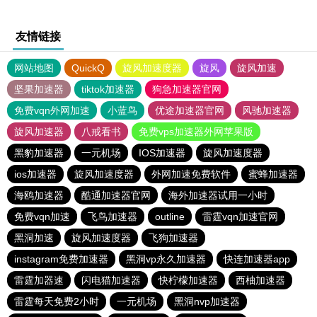
友情链接
网站地图
QuickQ
旋风加速度器
旋风
旋风加速
坚果加速器
tiktok加速器
狗急加速器官网
免费vqn外网加速
小蓝鸟
优途加速器官网
风驰加速器
旋风加速器
八戒看书
免费vps加速器外网苹果版
黑豹加速器
一元机场
IOS加速器
旋风加速度器
ios加速器
旋风加速度器
外网加速免费软件
蜜蜂加速器
海鸥加速器
酷通加速器官网
海外加速器试用一小时
免费vqn加速
飞鸟加速器
outline
雷霆vqn加速官网
黑洞加速
旋风加速度器
飞狗加速器
instagram免费加速器
黑洞vp永久加速器
快连加速器app
雷霆加器速
闪电猫加速器
快柠檬加速器
西柚加速器
雷霆每天免费2小时
一元机场
黑洞nvp加速器