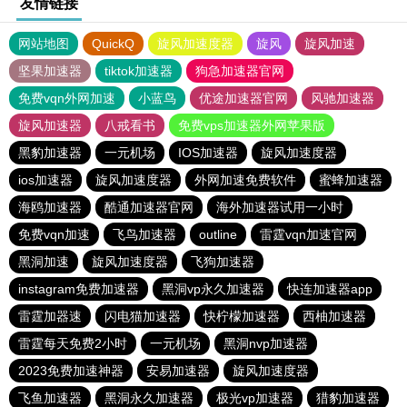
友情链接
网站地图
QuickQ
旋风加速度器
旋风
旋风加速
坚果加速器
tiktok加速器
狗急加速器官网
免费vqn外网加速
小蓝鸟
优途加速器官网
风驰加速器
旋风加速器
八戒看书
免费vps加速器外网苹果版
黑豹加速器
一元机场
IOS加速器
旋风加速度器
ios加速器
旋风加速度器
外网加速免费软件
蜜蜂加速器
海鸥加速器
酷通加速器官网
海外加速器试用一小时
免费vqn加速
飞鸟加速器
outline
雷霆vqn加速官网
黑洞加速
旋风加速度器
飞狗加速器
instagram免费加速器
黑洞vp永久加速器
快连加速器app
雷霆加器速
闪电猫加速器
快柠檬加速器
西柚加速器
雷霆每天免费2小时
一元机场
黑洞nvp加速器
2023免费加速神器
安易加速器
旋风加速度器
飞鱼加速器
黑洞永久加速器
极光vp加速器
猎豹加速器