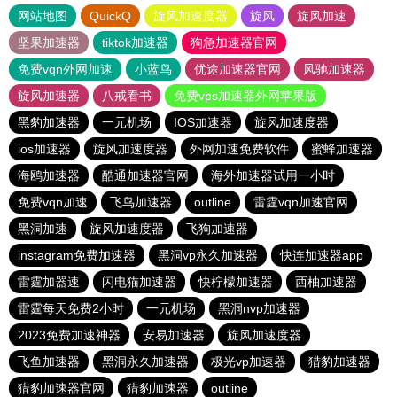
网站地图
QuickQ
旋风加速度器
旋风
旋风加速
坚果加速器
tiktok加速器
狗急加速器官网
免费vqn外网加速
小蓝鸟
优途加速器官网
风驰加速器
旋风加速器
八戒看书
免费vps加速器外网苹果版
黑豹加速器
一元机场
IOS加速器
旋风加速度器
ios加速器
旋风加速度器
外网加速免费软件
蜜蜂加速器
海鸥加速器
酷通加速器官网
海外加速器试用一小时
免费vqn加速
飞鸟加速器
outline
雷霆vqn加速官网
黑洞加速
旋风加速度器
飞狗加速器
instagram免费加速器
黑洞vp永久加速器
快连加速器app
雷霆加器速
闪电猫加速器
快柠檬加速器
西柚加速器
雷霆每天免费2小时
一元机场
黑洞nvp加速器
2023免费加速神器
安易加速器
旋风加速度器
飞鱼加速器
黑洞永久加速器
极光vp加速器
猎豹加速器
猎豹加速器官网
猎豹加速器
outline