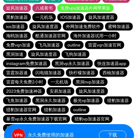
旋风加速器
八戒看书
免费vps加速器外网苹果版
黑豹加速器
一元机场
IOS加速器
旋风加速度器
ios加速器
旋风加速度器
外网加速免费软件
蜜蜂加速器
海鸥加速器
酷通加速器官网
海外加速器试用一小时
免费vqn加速
飞鸟加速器
outline
雷霆vqn加速官网
黑洞加速
旋风加速度器
飞狗加速器
instagram免费加速器
黑洞vp永久加速器
快连加速器app
雷霆加器速
闪电猫加速器
快柠檬加速器
西柚加速器
雷霆每天免费2小时
一元机场
黑洞nvp加速器
2023免费加速神器
安易加速器
旋风加速度器
飞鱼加速器
黑洞永久加速器
极光vp加速器
猎豹加速器
猎豹加速器官网
猎豹加速器
outline
暴雪vp永久免费加速器下载官网
猎豹vp加速器官网
暴雪vp永久免费加速器下载官网
黑洞加速官网
永久免费使用的加速器
下载