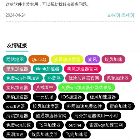
这款软件非常实用，可以帮助我解决很多问题。
2024-04-24
支持
[0]
反对
[0]
友情链接
网站地图
QuickQ
旋风加速度器
旋风
旋风加速
坚果加速器
tiktok加速器
狗急加速器官网
免费vqn外网加速
小蓝鸟
优途加速器官网
风驰加速器
旋风加速器
八戒看书
免费vps加速器外网苹果版
黑豹加速器
一元机场
IOS加速器
旋风加速度器
ios加速器
旋风加速度器
外网加速免费软件
蜜蜂加速器
海鸥加速器
酷通加速器官网
海外加速器试用一小时
免费vqn加速
飞鸟加速器
outline
雷霆vqn加速官网
黑洞加速
旋风加速度器
飞狗加速器