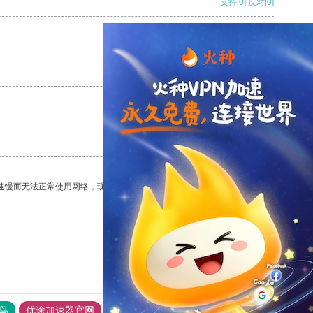
支持
[0]
反对
[0]
支持
[0]
反对
[0]
支持
[0]
反对
[0]
速慢而无法正常使用网络，现在有了这个app，我再也不用担心了。
支持
[0]
反对
[0]
鸟
优途加速器官网
风驰加速器
旋风加速器
八戒看书