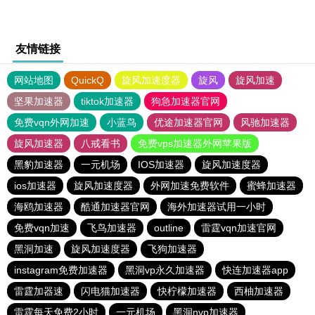
友情链接
网站地图
QuickQ
旋风加速度器
旋风
旋风加速
坚果加速器
tiktok加速器
狗急加速器官网
免费vqn外网加速
小蓝鸟
优途加速器官网
风驰加速器
旋风加速器
八戒看书
免费vps加速器外网苹果版
黑豹加速器
一元机场
IOS加速器
旋风加速度器
ios加速器
旋风加速度器
外网加速免费软件
蜜蜂加速器
海鸥加速器
酷通加速器官网
海外加速器试用一小时
免费vqn加速
飞鸟加速器
outline
雷霆vqn加速官网
黑洞加速
旋风加速度器
飞狗加速器
instagram免费加速器
黑洞vp永久加速器
快连加速器app
雷霆加器速
闪电猫加速器
快柠檬加速器
西柚加速器
雷霆每天免费2小时
一元机场
黑洞nvp加速器